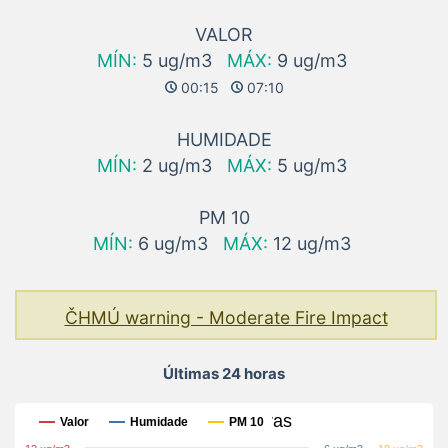
VALOR
MÍN:
5 ug/m3
MÁX:
9 ug/m3
00:15
07:10
HUMIDADE
MÍN:
2 ug/m3
MÁX:
5 ug/m3
PM 10
MÍN:
6 ug/m3
MÁX:
12 ug/m3
ČHMÚ warning - Moderate Fire Impact
Últimas 24 horas
Últimas 24 horas
Valor
Humidade
PM 10