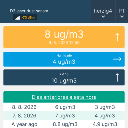
herzig4
PT
D3 laser dust sensor
-73 dBm
8 ug/m3
9. 8. 2026 12:50
Humidade
4 ug/m3
PM 10
10 ug/m3
Dias anteriores a esta hora
8. 8. 2026
6 ug/m3
3 ug/m3
7. 8. 2026
7 ug/m3
4 ug/m3
A year ago
8.8 ug/m3
4.9 ug/m3